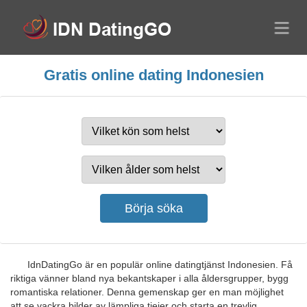
Gratis online dating Indonesien
IdnDatingGo är en populär online datingtjänst Indonesien. Få
riktiga vänner bland nya bekantskaper i alla åldersgrupper, bygg
romantiska relationer. Denna gemenskap ger en man möjlighet
att se vackra bilder av lämpliga tjejer och starta en trevlig