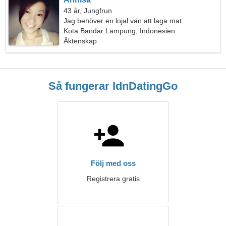
43 år, Jungfrun
Jag behöver en lojal vän att laga mat
tillsammans
Kota Bandar Lampung, Indonesien
Äktenskap
Så fungerar IdnDatingGo
Följ med oss
Registrera gratis