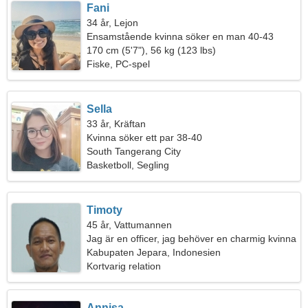
Fani
34 år, Lejon
Ensamstående kvinna söker en man 40-43
170 cm (5'7"), 56 kg (123 lbs)
Fiske, PC-spel
Sella
33 år, Kräftan
Kvinna söker ett par 38-40
South Tangerang City
Basketboll, Segling
Timoty
45 år, Vattumannen
Jag är en officer, jag behöver en charmig kvinna
Kabupaten Jepara, Indonesien
Kortvarig relation
Annisa