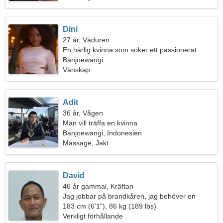
Dini
27 år, Väduren
En härlig kvinna som söker ett passionerat
förhållande
Banjoewangi
Vänskap
Adit
36 år, Vågen
Man vill träffa en kvinna
Banjoewangi, Indonesien
Massage, Jakt
David
46 år gammal, Kräftan
Jag jobbar på brandkåren, jag behöver en
förförisk kvinna
183 cm (6'1"), 86 kg (189 lbs)
Verkligt förhållande