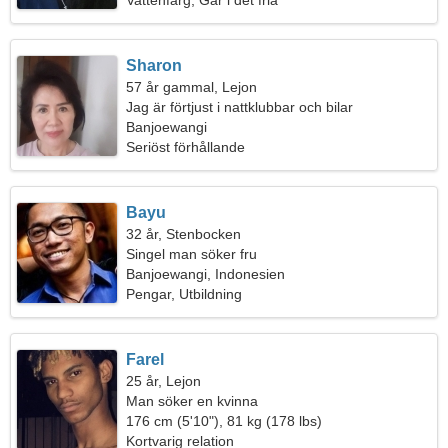
Vattenfärg, Går i det fria
Sharon
57 år gammal, Lejon
Jag är förtjust i nattklubbar och bilar
Banjoewangi
Seriöst förhållande
Bayu
32 år, Stenbocken
Singel man söker fru
Banjoewangi, Indonesien
Pengar, Utbildning
Farel
25 år, Lejon
Man söker en kvinna
176 cm (5'10"), 81 kg (178 lbs)
Kortvarig relation