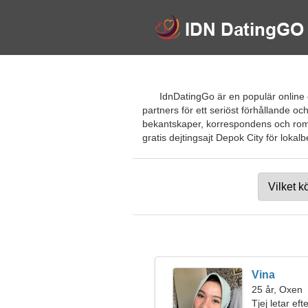
IdnDatingGo är en populär online da
partners för ett seriöst förhållande oc
bekantskaper, korrespondens och roman
gratis dejtingsajt Depok City för lokalb
Vina
25 år, Oxen
Tjej letar ef