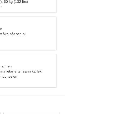
), 60 kg (132 lbs)
er
en
tt åka båt och bil
umannen
nna letar efter sann kärlek
 Indonesien