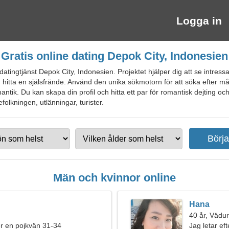
Logga in
Gratis online dating Depok City, Indonesien
tingtjänst Depok City, Indonesien. Projektet hjälper dig att se intressan
h hitta en själsfrände. Använd den unika sökmotorn för att söka efter mång
tik. Du kan skapa din profil och hitta ett par för romantisk dejting o
efolkningen, utlänningar, turister.
Män och kvinnor online
Hana
40 år, Vädu
ter en pojkvän 31-34
Jag letar ef