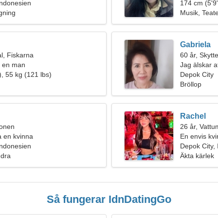
Indonesien
174 cm (5'9"
agning
Musik, Teat
Gabriela
l, Fiskarna
60 år, Skytt
r en man
Jag älskar a
, 55 kg (121 lbs)
Depok City
Bröllop
Rachel
ionen
26 år, Vatt
fa en kvinna
En envis kvi
Indonesien
Depok City,
ndra
Äkta kärlek
Så fungerar IdnDatingGo