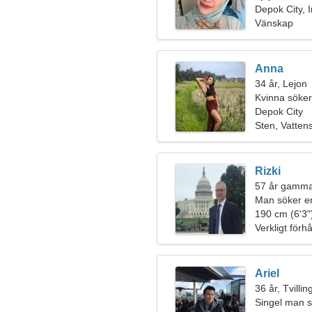
Depok City, 
Vänskap
Anna
34 år, Lejon
Kvinna söker
Depok City
Sten, Vatten
Rizki
57 år gammal
Man söker e
190 cm (6'3")
Verkligt förh
Ariel
36 år, Tvilli
Singel man s