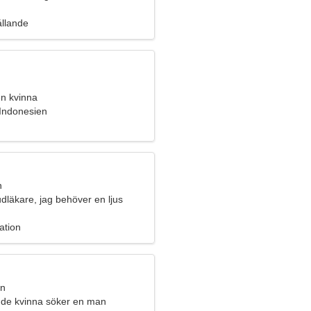
ammans
ållande
n kvinna
 Indonesien
n
dläkare, jag behöver en ljus
ation
an
de kvinna söker en man