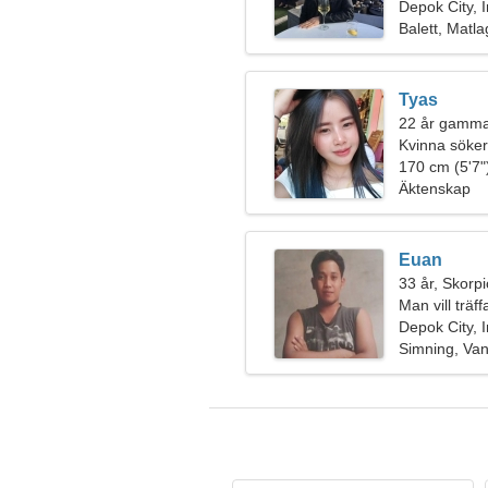
Depok City, 
Balett, Matl
Tyas
22 år gamma
Kvinna söke
170 cm (5'7")
Äktenskap
Euan
33 år, Skorp
Man vill träf
Depok City, 
Simning, Va