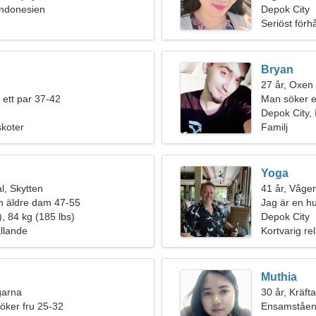
Indonesien
skidor tills
Depok City
Seriöst förh
Bryan
27 år, Oxen
 ett par 37-42
Man söker e
Depok City,
skoter
Familj
Yoga
, Skytten
41 år, Våge
n äldre dam 47-55
Jag är en hu
, 84 kg (185 lbs)
kvinna
Depok City
ållande
Kortvarig rel
Muthia
ngarna
30 år, Kräft
öker fru 25-32
Ensamståen