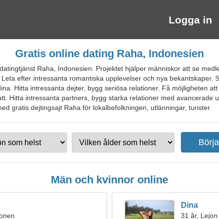
Logga in
Gratis online dating Raha, Indonesien
atingtjänst Raha, Indonesien. Projektet hjälper människor att se medle
n. Leta efter intressanta romantiska upplevelser och nya bekantskaper
a. Hitta intressanta dejter, bygg seriösa relationer. Få möjligheten at
tt. Hitta intressanta partners, bygg starka relationer med avancerade u
gratis dejtingsajt Raha för lokalbefolkningen, utlänningar, turister.
Män och kvinnor online
Dina
ionen
31 år, Lejon