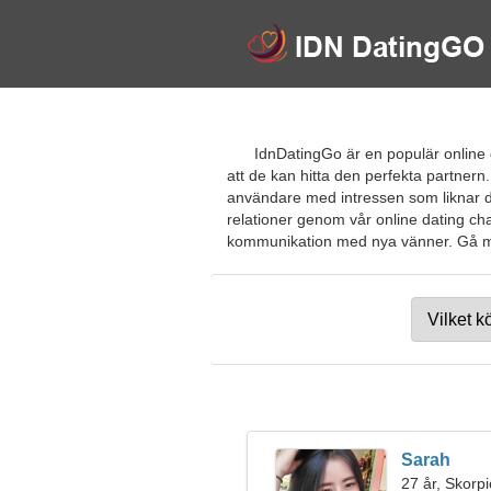
IdnDatingGo är en populär online d
att de kan hitta den perfekta partner
användare med intressen som liknar din
relationer genom vår online dating cha
kommunikation med nya vänner. Gå med 
Sarah
27 år, Skorp