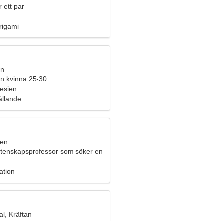
 ett par
rigami
en
n kvinna 25-30
esien
hållande
ren
etenskapsprofessor som söker en
 kvinna
ation
l, Kräftan