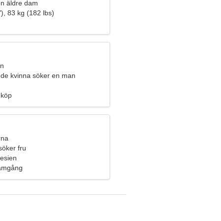
n äldre dam
), 83 kg (182 lbs)
an
de kvinna söker en man
nköp
rna
söker fru
esien
ramgång