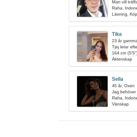
Man vill träf
Raha, Indon
Läsning, Kö
Tika
23 år gamma
Tjej letar ef
164 cm (5'5")
Äktenskap
Sella
45 år, Oxen
Jag behöver 
Raha, Indon
Vänskap