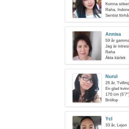
Kvinna söke
Raha, Indon
Seriöst förhå
Annisa
59 år gamma
Jag är intre
Raha
Äkta kärlek
Nurul
25 år, Tvilli
En glad kvinna
förhållande
170 cm (5'7")
Bröllop
Ycl
33 år, Lejon