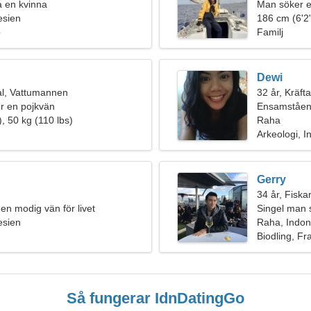
fa en kvinna
Man söker e
esien
186 cm (6'2"
p
Familj
Dewi
l, Vattumannen
32 år, Kräft
ter en pojkvän
Ensamståen
, 50 kg (110 lbs)
Raha
Arkeologi, I
Gerry
34 år, Fiska
en modig vän för livet
Singel man 
esien
Raha, Indon
Biodling, F
Så fungerar IdnDatingGo