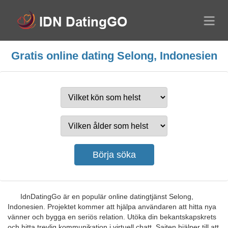
Gratis online dating Selong, Indonesien
IdnDatingGo är en populär online datingtjänst Selong,
Indonesien. Projektet kommer att hjälpa användaren att hitta nya
vänner och bygga en seriös relation. Utöka din bekantskapskrets
och hitta trevlig kommunikation i virtuell chatt. Sajten hjälper till att