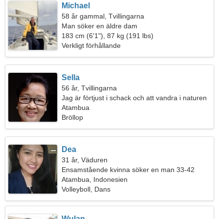
Michael
58 år gammal, Tvillingarna
Man söker en äldre dam
183 cm (6'1"), 87 kg (191 lbs)
Verkligt förhållande
Sella
56 år, Tvillingarna
Jag är förtjust i schack och att vandra i naturen
Atambua
Bröllop
Dea
31 år, Väduren
Ensamstående kvinna söker en man 33-42
Atambua, Indonesien
Volleyboll, Dans
Wulan