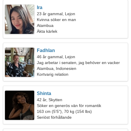
Ira
23 år gammal, Lejon
Kvinna söker en man
Atambua
Äkta kärlek
Fadhlan
46 år gammal, Lejon
Jag arbetar i senaten, jag behöver en vacker
kvinna
Atambua, Indonesien
Kortvarig relation
Shinta
42 år, Skytten
Söker en generös vän för romantik
163 cm (5'5"), 70 kg (154 lbs)
Seriöst förhållande