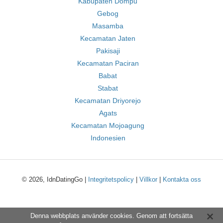
Kabupaten Dompu
Gebog
Masamba
Kecamatan Jaten
Pakisaji
Kecamatan Paciran
Babat
Stabat
Kecamatan Driyorejo
Agats
Kecamatan Mojoagung
Indonesien
© 2026, IdnDatingGo |
Integritetspolicy
|
Villkor
|
Kontakta oss
Denna webbplats använder cookies. Genom att fortsätta