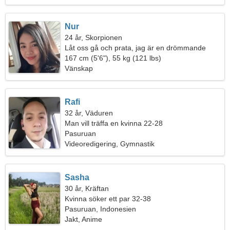
Nur
24 år, Skorpionen
Låt oss gå och prata, jag är en drömmande
kvinna
167 cm (5'6"), 55 kg (121 lbs)
Vänskap
Rafi
32 år, Väduren
Man vill träffa en kvinna 22-28
Pasuruan
Videoredigering, Gymnastik
Sasha
30 år, Kräftan
Kvinna söker ett par 32-38
Pasuruan, Indonesien
Jakt, Anime