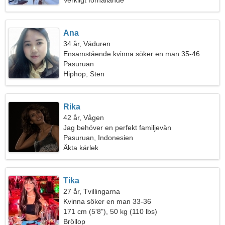
Verkligt förhållande
Ana
34 år, Väduren
Ensamstående kvinna söker en man 35-46
Pasuruan
Hiphop, Sten
Rika
42 år, Vågen
Jag behöver en perfekt familjevän
Pasuruan, Indonesien
Äkta kärlek
Tika
27 år, Tvillingarna
Kvinna söker en man 33-36
171 cm (5'8"), 50 kg (110 lbs)
Bröllop