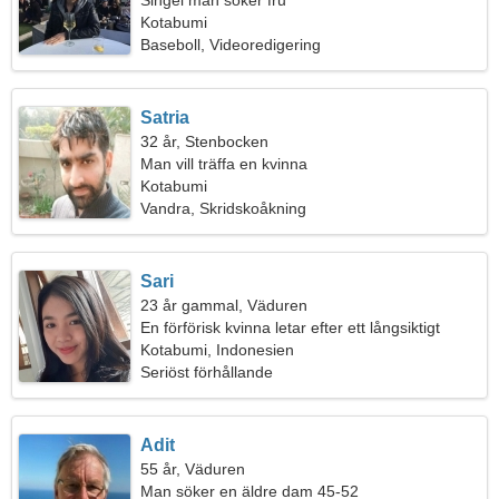
Singel man söker fru
Kotabumi
Baseboll, Videoredigering
Satria
32 år, Stenbocken
Man vill träffa en kvinna
Kotabumi
Vandra, Skridskoåkning
Sari
23 år gammal, Väduren
En förförisk kvinna letar efter ett långsiktigt
förhållande
Kotabumi, Indonesien
Seriöst förhållande
Adit
55 år, Väduren
Man söker en äldre dam 45-52