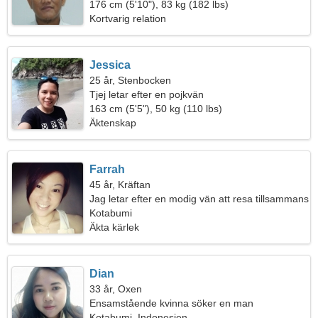
kvinna
176 cm (5'10"), 83 kg (182 lbs)
Kortvarig relation
Jessica
25 år, Stenbocken
Tjej letar efter en pojkvän
163 cm (5'5"), 50 kg (110 lbs)
Äktenskap
Farrah
45 år, Kräftan
Jag letar efter en modig vän att resa tillsammans
Kotabumi
Äkta kärlek
Dian
33 år, Oxen
Ensamstående kvinna söker en man
Kotabumi, Indonesien