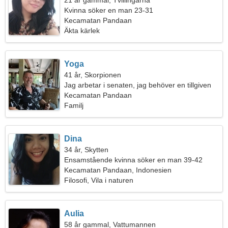
21 år gammal, Tvillingarna
Kvinna söker en man 23-31
Kecamatan Pandaan
Äkta kärlek
Yoga
41 år, Skorpionen
Jag arbetar i senaten, jag behöver en tillgiven
kvinna
Kecamatan Pandaan
Familj
Dina
34 år, Skytten
Ensamstående kvinna söker en man 39-42
Kecamatan Pandaan, Indonesien
Filosofi, Vila i naturen
Aulia
58 år gammal, Vattumannen