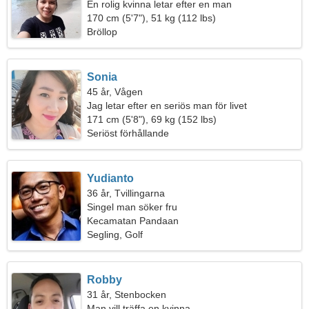
En rolig kvinna letar efter en man
170 cm (5'7"), 51 kg (112 lbs)
Bröllop
Sonia
45 år, Vågen
Jag letar efter en seriös man för livet
171 cm (5'8"), 69 kg (152 lbs)
Seriöst förhållande
Yudianto
36 år, Tvillingarna
Singel man söker fru
Kecamatan Pandaan
Segling, Golf
Robby
31 år, Stenbocken
Man vill träffa en kvinna