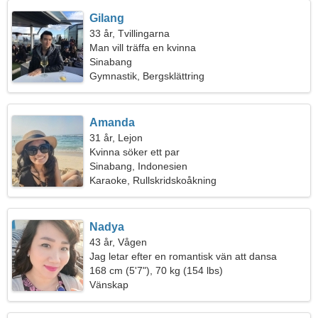
Gilang
33 år, Tvillingarna
Man vill träffa en kvinna
Sinabang
Gymnastik, Bergsklättring
Amanda
31 år, Lejon
Kvinna söker ett par
Sinabang, Indonesien
Karaoke, Rullskridskoåkning
Nadya
43 år, Vågen
Jag letar efter en romantisk vän att dansa
tillsammans
168 cm (5'7"), 70 kg (154 lbs)
Vänskap