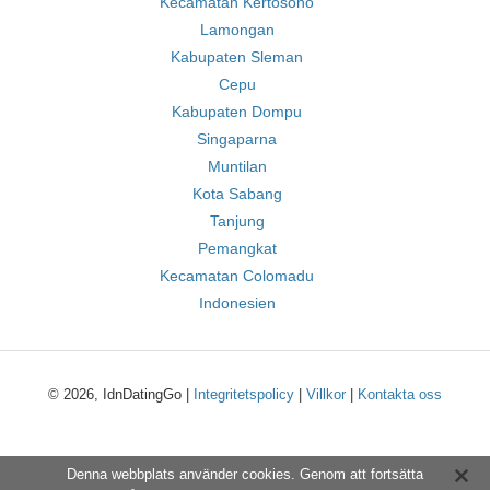
Kecamatan Kertosono
Lamongan
Kabupaten Sleman
Cepu
Kabupaten Dompu
Singaparna
Muntilan
Kota Sabang
Tanjung
Pemangkat
Kecamatan Colomadu
Indonesien
© 2026, IdnDatingGo |
Integritetspolicy
|
Villkor
|
Kontakta oss
Denna webbplats använder cookies. Genom att fortsätta