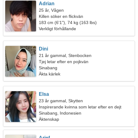
Adrian
25 år, Vågen
Killen söker en flickvän
183 cm (6'1"), 74 kg (163 lbs)
Verkligt förhållande
Dini
21 år gammal, Stenbocken
Tjej letar efter en pojkvän
Sinabang
Äkta kärlek
Elsa
23 år gammal, Skytten
Inspirerande kvinna som letar efter en dejt
Sinabang, Indonesien
Äktenskap
Arief