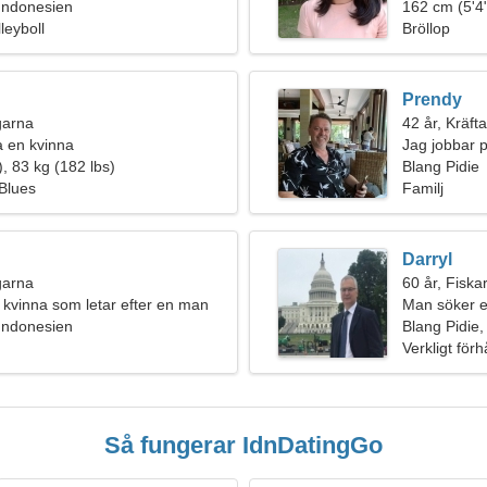
 Indonesien
162 cm (5'4"
leyboll
Bröllop
Prendy
ngarna
42 år, Kräft
fa en kvinna
Jag jobbar p
, 83 kg (182 lbs)
trevlig kvinn
Blang Pidie
 Blues
Familj
Darryl
ngarna
60 år, Fiska
k kvinna som letar efter en man
Man söker e
 Indonesien
Blang Pidie,
Verkligt för
Så fungerar IdnDatingGo