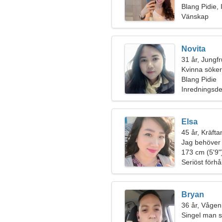
Blang Pidie,
Vänskap
Novita
31 år, Jungf
Kvinna söker
Blang Pidie
Inredningsdes
Elsa
45 år, Kräfta
Jag behöver 
173 cm (5'9")
Seriöst förhå
Bryan
36 år, Vågen
Singel man s