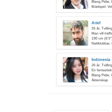
Blang Pidie,
Brädspel, Vol
Arief
35 år, Tvilli
Man vill träf
190 cm (6'3")
Nattklubbar,
Indonesia
26 år, Tvilli
En fantastis
Blang Pidie,
Äktenskap