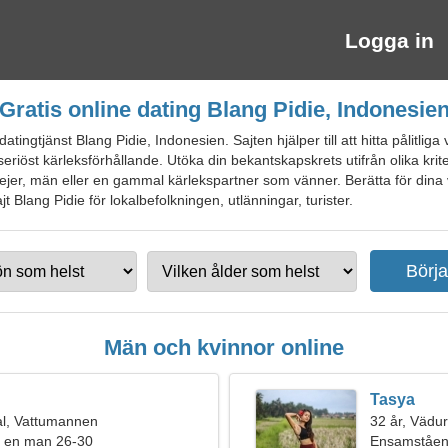
Logga in
Gratis online dating Blang Pidie, Indonesie
ingtjänst Blang Pidie, Indonesien. Sajten hjälper till att hitta pålitliga v
eriöst kärleksförhållande. Utöka din bekantskapskrets utifrån olika krite
ra tjejer, män eller en gammal kärlekspartner som vänner. Berätta för di
t Blang Pidie för lokalbefolkningen, utlänningar, turister.
Män och kvinnor online
Tasya
l, Vattumannen
32 år, Vädu
r en man 26-30
Ensamståen