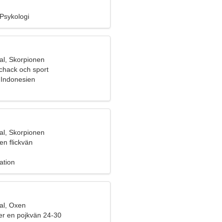
 Psykologi
l, Skorpionen
schack och sport
 Indonesien
l, Skorpionen
en flickvän
ation
al, Oxen
fter en pojkvän 24-30