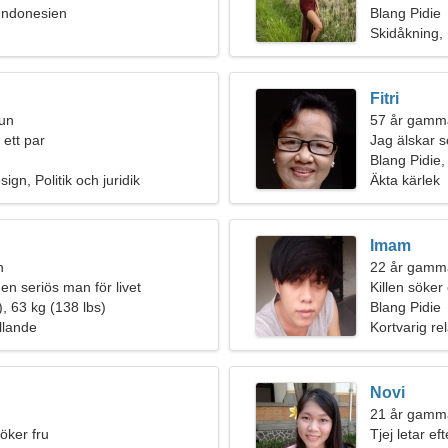
 Indonesien
Blang Pidie
Skidåkning,
Fitri
run
57 år gamma
 ett par
Jag älskar 
Blang Pidie,
ign, Politik och juridik
Äkta kärlek
Imam
n
22 år gamma
en seriös man för livet
Killen söker 
, 63 kg (138 lbs)
Blang Pidie
llande
Kortvarig rel
Novi
21 år gamm
öker fru
Tjej letar e