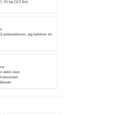
), 51 kg (112 lbs)
an
å polisstationen, jag behöver en
a
rna
n äldre dam
 Indonesien
hållande