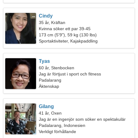
Cindy
35 år, Kräftan
Kvinna söker ett par 39-45
173 cm (5'9"), 59 kg (130 lbs)
Sportaktiviteter, Kajakpaddling
Tyas
60 år, Stenbocken
Jag är förtjust i sport och fitness
Padalarang
Äktenskap
Gilang
41 år, Oxen
Jag är en ingenjör som söker en spektakulär
kvinna
Padalarang, Indonesien
Verkligt förhållande