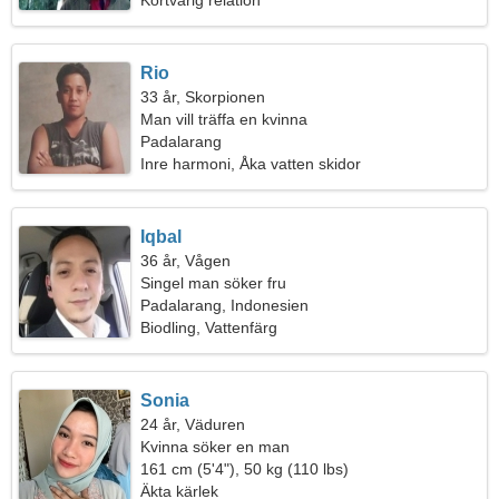
Kortvarig relation
Rio
33 år, Skorpionen
Man vill träffa en kvinna
Padalarang
Inre harmoni, Åka vatten skidor
Iqbal
36 år, Vågen
Singel man söker fru
Padalarang, Indonesien
Biodling, Vattenfärg
Sonia
24 år, Väduren
Kvinna söker en man
161 cm (5'4"), 50 kg (110 lbs)
Äkta kärlek